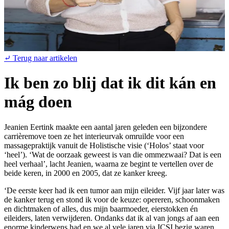
⤶ Terug naar artikelen
Ik ben zo blij dat ik dit kán en
mág doen
Jeanien Eertink maakte een aantal jaren geleden een bijzondere
carrièremove toen ze het interieurvak omruilde voor een
massagepraktijk vanuit de Holistische visie (‘Holos’ staat voor
‘heel’). ‘Wat de oorzaak geweest is van die ommezwaai? Dat is een
heel verhaal’, lacht Jeanien, waarna ze begint te vertellen over de
beide keren, in 2000 en 2005, dat ze kanker kreeg.
‘De eerste keer had ik een tumor aan mijn eileider. Vijf jaar later was
de kanker terug en stond ik voor de keuze: opereren, schoonmaken
en dichtmaken of alles, dus mijn baarmoeder, eierstokken én
eileiders, laten verwijderen. Ondanks dat ik al van jongs af aan een
enorme kinderwens had en we al vele jaren via ICSI bezig waren