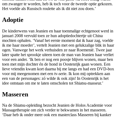
om zwanger te worden, heb ik toch voor de tweede optie gekozen.
Het voelde als Russisch roulette als ik dit niet zou doen.’
Adoptie
De kinderwens van Jeanien en haar toenmalige echtgenoot werd in
januari 2008 vervuld toen ze hun adoptiedochtertje uit China
mochten ophalen. ‘Vanaf het eerste moment dat ik haar zag, voelde
ik me haar moeder’, vertelt Jeanien met een gelukzalige blik in haar
ogen. Vanwege het werk verhuisden ze naar Roemenië. Twee jaar
later spatte het sprookje uiteen toen de man van Jeanien haar verliet
voor een ander. ‘Ik ben er nog een poosje blijven wonen, maar ben
toen met mijn dochter én de hond in Oostenrijk gaan wonen. Een
lieve vriendin kwam kort daarna bij me langs en had een DVD-box
voor mij meegenomen met een tv-serie. Ik kon mij optrekken aan
een van de personages: zó wilde ik ook zijn! In Oostenrijk is het
idee ontstaan om me te laten omscholen tot Shiatsu-masseur.’
Masseren
Na de Shiatsu-opleiding bezocht Jeanien de Holos Academie voor
Massagetherapie om zich verder te bekwamen in het masseren.
‘Daar heb ik onder meer ook een masterclass Masseren bij kanker