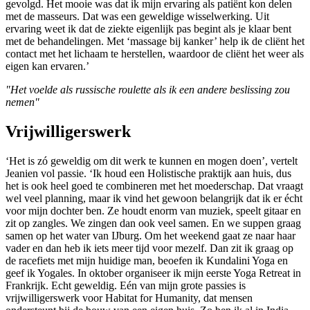
gevolgd. Het mooie was dat ik mijn ervaring als patiënt kon delen
met de masseurs. Dat was een geweldige wisselwerking. Uit
ervaring weet ik dat de ziekte eigenlijk pas begint als je klaar bent
met de behandelingen. Met ‘massage bij kanker’ help ik de cliënt het
contact met het lichaam te herstellen, waardoor de cliënt het weer als
eigen kan ervaren.’
"Het voelde als russische roulette als ik een andere beslissing zou
nemen"
Vrijwilligerswerk
‘Het is zó geweldig om dit werk te kunnen en mogen doen’, vertelt
Jeanien vol passie. ‘Ik houd een Holistische praktijk aan huis, dus
het is ook heel goed te combineren met het moederschap. Dat vraagt
wel veel planning, maar ik vind het gewoon belangrijk dat ik er écht
voor mijn dochter ben. Ze houdt enorm van muziek, speelt gitaar en
zit op zangles. We zingen dan ook veel samen. En we suppen graag
samen op het water van IJburg. Om het weekend gaat ze naar haar
vader en dan heb ik iets meer tijd voor mezelf. Dan zit ik graag op
de racefiets met mijn huidige man, beoefen ik Kundalini Yoga en
geef ik Yogales. In oktober organiseer ik mijn eerste Yoga Retreat in
Frankrijk. Echt geweldig. Eén van mijn grote passies is
vrijwilligerswerk voor Habitat for Humanity, dat mensen