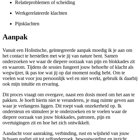
Relatieproblemen of scheiding
Werkgerelateerde klachten
Pijnklachten
Aanpak
Vanuit een Holistische, geïntegreerde aanpak moedig ik je aan om
het contact te herstellen met wie jij van nature bent. Samen
onderzoeken we waar de diepere oorzaak van pijn en blokkades zit
en waarom. Tijdens de sessies fungeert jouw behoefte of klacht als
wegwijzer, ik pas toe wat jij op dat moment nodig hebt. Om te
voelen wat voor jou persoonlijk wel en niet werkt, gebruik ik daarbij
ook mijn intuïtie en ervaring.
Dit proces vraagt om overgave, naast een dosis moed om het aan te
pakken. Je hoeft hierin niet te veranderen, je mag ruimte geven aan
waar je verlangens liggen. Dit roept vaak onzekerheid op. Ik
ondersteun en stimuleer je te onderzoeken en te voelen waar de
diepere oorzaak van jouw blokkades, patronen, pijn en
overtuigingen zit en hoe het zich ontwikkelt.
Aandacht voor aanraking, verbinding, rust en wijsheid van jouw
lichaam nodigt uit tot zelfonderzoek, bewustwording en inzicht.