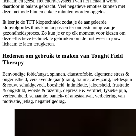
lichaam en geest. Het energiesysteem van het lichaam wordt
daardoor in balans gebracht. Veel negatieve emoties kunnen met
deze methode binnen enkele minuten worden opgelost.
Ik leer je de TFT kloptechniek zodat je de aangeleerde
klopvolgordes thuis kan toepassen ter ondersteuning van je
gezondheidsproces. Zo kun je er op elk moment voor kiezen om
deze effectieve techniek te gebruiken om de rust weer in jouw
lichaam te laten terugkeren.
Redenen om gebruik te maken van Tought Field
Therapy
Eenvoudige fobie/angst, spinnen, claustrofobie, algemene stress &
ongerustheid, verslavende (aan)drang, trauma, afwijzing, liefdespijn
& rouw, schuldgevoel, boosheid, intimidatie, jaloersheid, frustratie
& ongeduld, woede & razernij, depressie & verdriet, fysieke pijn,
verlegenheid, schaamte, paniek- of angstaanval, verbetering van
motivatie, jetlag, negatief gedrag.