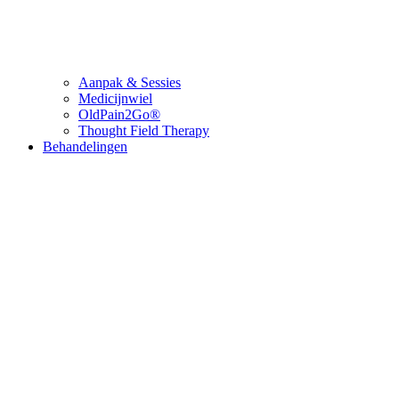
Aanpak & Sessies
Medicijnwiel
OldPain2Go®
Thought Field Therapy
Behandelingen