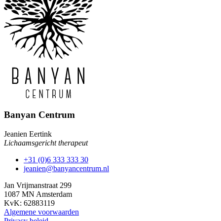
Banyan Centrum
Jeanien Eertink
Lichaamsgericht therapeut
+31 (0)6 333 333 30
jeanien@banyancentrum.nl
Jan Vrijmanstraat 299
1087 MN Amsterdam
KvK: 62883119
Algemene voorwaarden
Privacy beleid